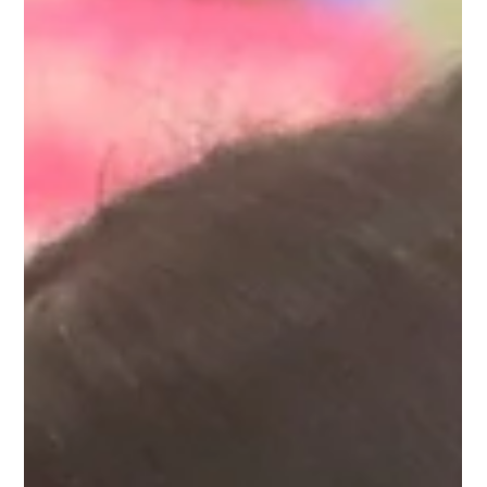
1月27日
記念式典にて 鈴木沙喜代が司会を担当
新高輪グランドプリンスホテルにて行われた記念式典にて厳か
に司会をつとめました。 式次第を進めるにあたり、司会者は事
前準備はもちろんのこと、本番では全体の進行具合を現場目視
で推しはかりながら、時間をキープし、個人名固有名詞などの
間違いがないように、慎重に進めてまいります。責任が重い反
面、大変やりがいのあるお仕事です。 FM BIRDでは、そうした
場づくりのプロが、厳しい研修や指導を経て所属しておりま
す。一朝一夕には成し遂げられない、毎日の努力の積み重ねの
上に、こうしたアナウンスができます。 担当した鈴木沙喜代
は、某テレビ局のメインアナウンサーとして鍛えた表現力演技
力取材力があり、日本語のほかに英語フランス語でのアナウン