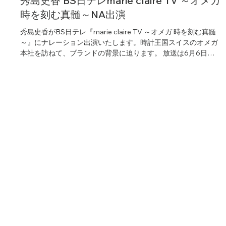
6月3日
秀島史香 BS日テレmarie claire TV ～オメガ
時を刻む真髄～NA出演
秀島史香がBS日テレ『marie claire TV ～オメガ 時を刻む真髄
～』にナレーション出演いたします。時計王国スイスのオメガ
本社を訪ねて、ブランドの背景に迫ります。 放送は6月6日
（土）22:00～22:30 ぜひご覧ください。
SNSで最新情報を発信中！