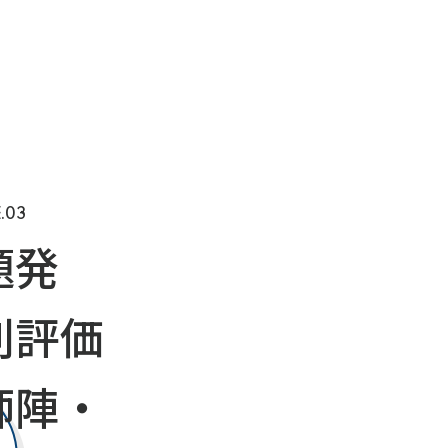
.03
題発
別評価
師陣・