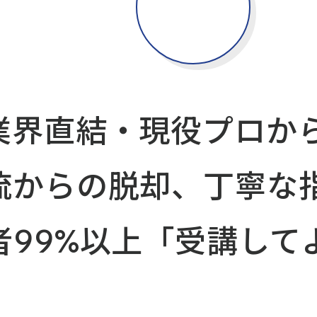
業界直結・現役プロか
流からの脱却、丁寧な
者99%以上「受講し