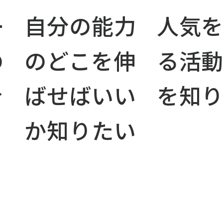
ー
自分の能力
人気
の
のどこを伸
る活
を
ばせばいい
を知
か知りたい