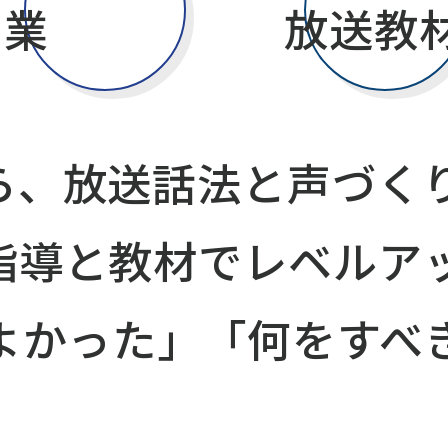
業
放送教
ら、放送話法と声づく
指導と教材でレベルア
てよかった」「何をすべ