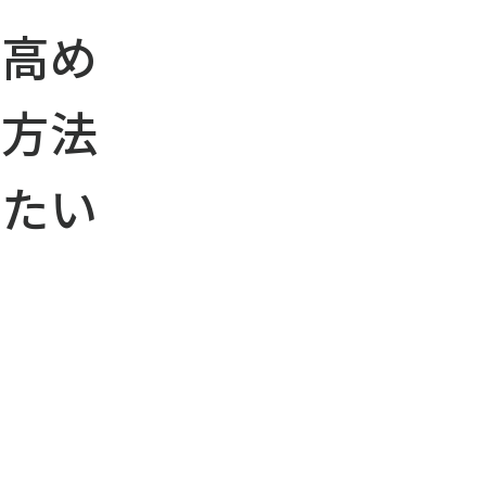
を高め
動方法
りたい