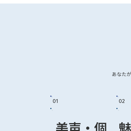
あなた
01
02
美声・個