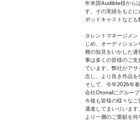
年米国Audible様
ューさせ、長年マネージメ
などを受賞した。2017年 
す。その実績をもとに
オ放送50周年記念特番総
ポッドキャストなども
方」はアマゾンビジネス書
出版）は9刷を超えるロング
タレントマネージメン
はワイド番組のパーソナリティ
じめ、オーディション
縄文型ビジネスイノベーショ
書」に選出された。所属DJ
務の知見をいかした適
める当代一の美声ナレーター
事は多くの皆様のご支
レッスン」出版。NHKド
ています。弊社がアサ
躍中。2022年語学・カ
念し、より良き作品を
出しレッスン」（アルク社
そして、今年2026
代表の長倉が育てたメディ
会社Otonalにグル
著書出版、講演会など文化
ションの指導演出を担当。
今後も皆様の様々なご
邁進してまいりいます
より一層のご愛顧を何