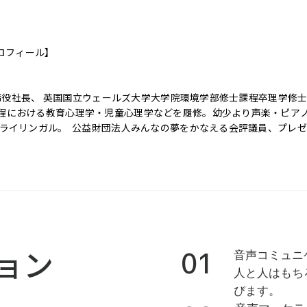
ロフィール】

表取締役社長、 英国国立ウェールズ大学大学院環境学部修士課程卒理学修士（
程における教育心理学・児童心理学などを履修。幼少より声楽・ピア
トライリンガル。  公益財団法人みんなの夢をかなえる会評議員、プレ
ーナリスト養成塾「ペンの森」OG、SNSエキスパート認定、趣味は旅
におけるバイリンガルＤＪ／プロナレーターのパイオニア芸能プロダ
マルチリンガル司会者・ラジオパーソナリティ養成ののエキスパート
ソニック・エフェクトのコンサルティングとして活動。

教育家（ピアノ・声楽・音楽理論）のもとで師事し本格的音楽教育を享
ジオDJとして表舞台で活動後、選曲家、放送構成作家、音楽評論家へと
01
ョン
音声コミュニ
クション事業・番組制作・イベント企画・演出、ラジオDJ/タレントス
人と人はもち
研修事業などを展開。文化人・起業家・政治家まで、ステータスやス
びます。
成講座やプレゼンテーションセミナーをおよそ30年実施、数千人以上