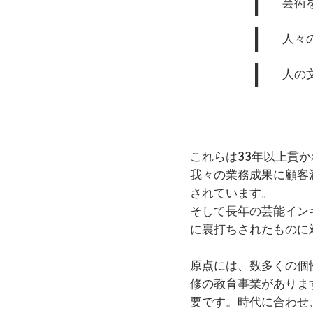
|
芸術
－ VTR・WEB

|
日立製作所研究所WEBイン
人々
訳・ナレーション（独日）、a
PV（日英）、阪神高速道路
|
人の
－ 館内・館内放送

東京スカイツリー(日英)、
ミッドタウン（日英） 、
TVCM「ここで一緒に」（
これらは33年以上貫か
－ 出版物

我々の業務成果に顧客
「好き！を仕事にする」（
されています。
語」（左右社）、「ドイツ
そして長年の芸能イン
新聞社出版）（日本語、韓
ク　日英）」（講談社）、「
に裏打ちされたものに
iTunes日本語・ロシ
オブック）」（講談社）

原点には、数多くの個
修の教育事業がありま
－ FM BIRD所属タレントの
要です。時代に合わせ
日本全国の主要FM局でFM