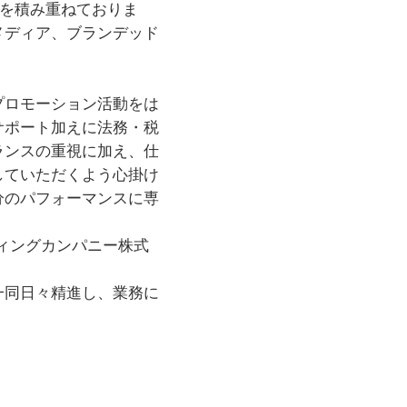
績を積み重ねておりま
シー賞「ラジオ部門選奨賞」
2019年NHK-FM ラジ
メディア、ブランデッド
なぜか聴きたくなる人の話し
む42の法則」（朝日新聞
019年、所属  谷中修吾
プロモーション活動をは
に就任、2019年著書「最強の
サポート加えに法務・税
年下半期「ベストビジネス
、ららら♪クラシック司会を務
ランスの重視に加え、仕
年「美しく生きる人の話し方
していただくよう心掛け
チリンガルタレントとして活
分のパフォーマンスに専
超初級から話せるドイツ語声
ィングカンパニー株式
、公的奨励や受賞が多く、
省後援・国際プレゼンテー
一同日々精進し、業務に