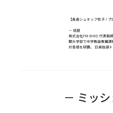
【長倉シュタッフ牧子 / プ
－ 経歴

株式会社FM BIRD 代
期大学部で中学教諭教職課
対音感を研鑽。 日英独語
バウンド実務主任者、ジャ
－ 経歴

「プロを育てるプロ」日本
に通用するバイリンガル・
て、サウンド・トリガーや
ー幼少よりクラシック音楽
代からモデル、タレント、ラ
－ ミッシ
BIRD創立。芸能プロダ
ジネスプレゼンテーション
修事業を行う。タレント養