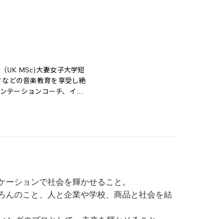
UK MSc)大妻女子大学短
ノなどの音楽教育を享受し絶
ゼンテーションコーチ、イン
行、料理、茶道（表千家）

クション創設者。国際的舞台
。サウンドマーケッターとし
受、絶対音感を研磨。10
転身。1994年FM 
ケーションで社会を輝かせること。
クール、英会話スクール、ビ
ろんのこと、人と企業や学校、商品と社会を結
テージにあわせたスピーチ研
を育成・輩出。ビジネスプ