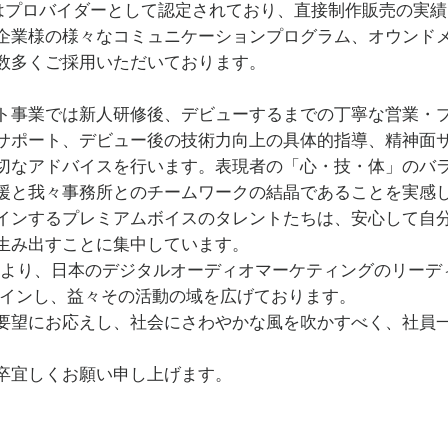
からはプロバイダーとして認定されており、直接制作販売の実
ントしてきた。2019年度文化庁芸術祭放送個人賞、第49回ギャラク
日本放送協会 NHKスペシャル「安室奈美恵「告白」」でのインタビュアー、
企業様の様々なコミュニケーションプログラム、オウンド
合司会など、人気ラジオDJ・司会・ナレーターとして活躍中。著書「
数多くご採用いただいております。
部門でベスト3入りし、著書「いい空気を一瞬で作る 誰とでも会話が弾
セラー。現在韓国語版が発売され、韓国でEラーニング化されている。2
ト事業では新人研修後、デビューするまでの丁寧な営業・
として活躍後、オンライン大学のBBT UniversityのMBA学科長
サポート、デビュー後の技術力向上の具体的指導、精神面
ンを生み出す４つの法則」発売中、2020年TOPPOINT大賞2019
の金子奈緒はNHK Eテレ クラシック音楽館、NHK FM N響演奏会
切なアドバイスを行います。表現者の「心・技・体」のバ
として有名。「21世紀の100人」（毎日新聞）に選出され、2014
援と我々事務所とのチームワークの結晶であることを実感
イツ語講座に出演中の所属タレント綿谷エリナは、希少な8か国語マル
インするプレミアムボイスのタレントたちは、安心して自
ルチャーエッセイ「おしゃべりなドイツ語」（左右社）、語学学習書「
生み出すことに集中しています。
）を出版し、アマゾンではドイツ語部門トップ２セールスを飾った。

年春より、日本のデジタルオーディオマーケティングのリーデ
アパーソナリティ、コミュニケーター、ナレーター、ラジオDJたちは
ープインし、益々その活動の域を広げております。
的に活躍している。2025年夏大阪・関西万博のメイン会場にて、総務
世界同時配信で声の可能性に挑戦している。
要望にお応えし、社会にさわやかな風を吹かすべく、社員
。
卒宜しくお願い申し上げます。