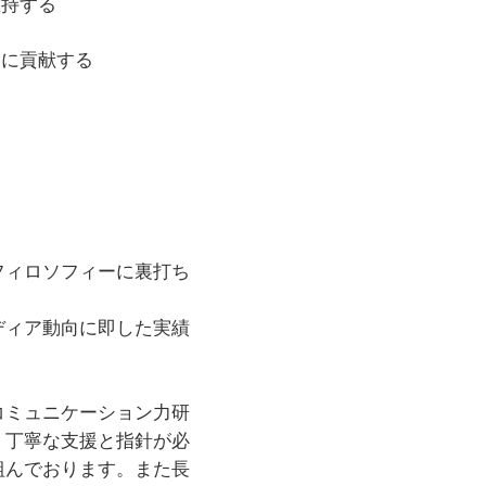
維持する
N 独日リッチコンテンツ翻
展に貢献する
lett Packard 
hinQs（日英）、日比谷
トレ（日英）ダイワハウス
品）

フィロソフィーに裏打ち
版）「おしゃべりなドイツ
がはずむ４２の法則」（朝日
ディア動向に即した実績
あさん（オーディオブッ
てのロシア語  」（ 
「ラストバトル（オーディ
コミュニケーション力研
、丁寧な支援と指針が必
組んでおります。また長
香を、20歳でメジャーデビ