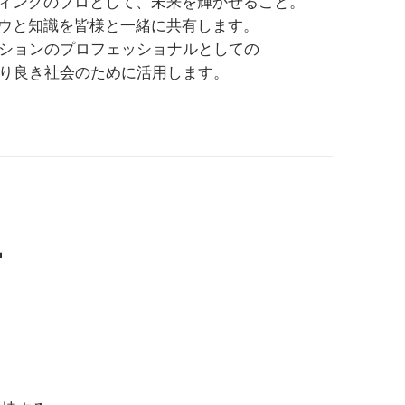
ィングのプロとして、未来を輝かせること。
額は2億円を超える。放送
ローバルな情報を提供し続け
ウと知識を皆様と一緒に共有します。
語化、商業施設アナウンス・
ションのプロフェッショナルとしての
おけるサウンドのコンサルテ
り良き社会のために活用します。
輝く条件』（ゴマブックス出
ジオドラマ化をはじめ、日韓
暦に2015年日本民間放
ブル受賞などがある。

ー
、BMW新車発表会（i7、
Cadellac（新車発表会
本におけるドイツ年（開会式
英）、ドュッセルドルフの
ドイツ・ヴェルトハイム市姉
プ（日英、ハワイプレスセ
M　MEDIA（日英）、沖