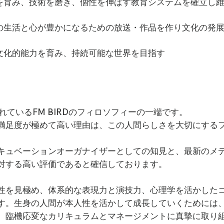
を育み、技術を磨き、個性を伸ばす教育システムを確立し
スタレーションナレーション、エア・カナダ（英日）、PINK JAPA
の生活と心が豊かになるための放送・作品を作り文化の発
u携帯オンライン案内ボイス（日英）、モンゴルマラソン大会（日中）、Hew
PV（日英）

文化的能力を育み、持続可能な世界を目指す
東京ソラマチ（日英）、丸井（日英）、アベノハルカス（日英）、渋谷S
日本航空（国際線・国内線放送日英）、全日空（国際線放送日英）、ア
英訳）（リリー・フランキー主演、カンヌ国際広告祭2011年正式出品作
れているFM BIRDのフィロソフィーの一端です。
満足度が極めて高い理由は、この人間らしさを大切にする
ゴマブックス）、「なぜか聴きたくなる人の話し方」（朝日新聞社出
語声出しレッスン」（アルク）、「いい空気をつくる　誰とでも会話
キュベーションオーガナイザーとしての知見と、最新のメ
国語版）、韓国語ジャーナル付録語学CD（日韓）、「もったいないば
美しく生きる人の話し方レッスン」（CD付）（日本文芸社）、「はじめ
対する高い評価であると確信しております。
ア語オーディオブック）「姑獲鳥の夏（オーディオブック）」（講談社）、
性を見極め、体系的な表現力と演技力、心理学を活かした
す。生身の人間が本人性を活かして成長していくためには
活躍

、臨機応変なカリキュラムとマネージメントに真摯に取り
BIRDのDJの声が流れない日がほとんどない。トップラジオDJ秀島史