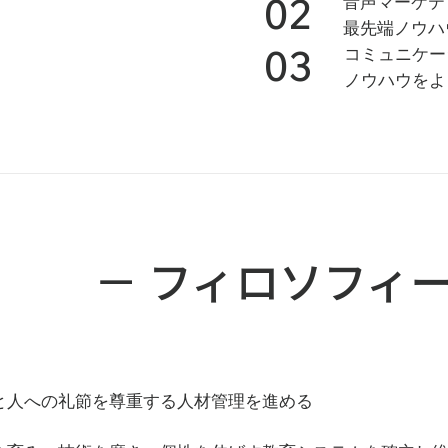
02
音声マーケテ
者は、国内外の著名ビジネスコンテストで優秀な成績を残し、賞金合計
コマーシャルの字幕翻訳・館内サービス用通訳指導業務を実施し、グ
最先端ノウハ
ンバウンド対策コンサルテーション事業を開始。防災アナウンスの多言
03
コミュニケー
訳・通訳、販売店舗顧客対応多言語プロジェクト、館内や室内空間に
ノウハウをよ
参入セミナーを実施している。著書『好きを仕事にする！自分らしく
 POD部門 売上第2位獲得）。90年代ドラマ「ロングバケーション」のラ
題歌舞台裏ドキュメンタリー番組の企画・脚本などを手掛けた。主な受賞
門優秀賞、第52回ギャラクシー賞ラジオ部門選奨受賞での一作品でのダ
訳・監修実績（敬称略・順不同）

－ フィロソフィ
レゼンテーションコーチング、ノーベル平和賞ユヌス博士同時通訳日英）
、SONY（AIBOグランド発表会・日英)、PORCHE（新車発表会日英）、
日英） 、ショート・ショート・フィルムフェスティバル （日英）、日
ドイツイノベーションアワード（日英独）、森ビル5周年記念式典（日
ルフメッセ・セミナー（日英）、ライオンズクラブ東北釜石地区及び
イツ・NRW州経済振興公社日本支社式典（日英独）、ケンウッドカッ
ュエ　アートトークショー（日英）、グッドデザイン賞（日英）、GLA
と人への礼節を尊重する人材管理を進める
フトハンザイベント（日英独）
