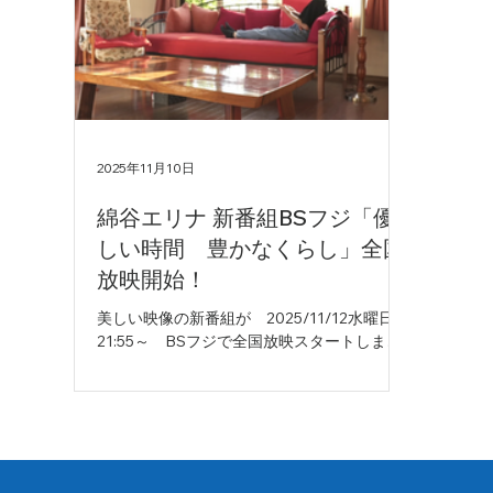
2025年11月10日
綿谷エリナ 新番組BSフジ「優
しい時間 豊かなくらし」全国
放映開始！
美しい映像の新番組が 2025/11/12水曜日
21:55～ BSフジで全国放映スタートしま
す！ 人々の第二の人生を美しく秀逸な映像で
綴る珠玉のミニ番組がはじまります！地域の
美しい里山、自然、コミュニティや生活を、
温かい視点、秀逸なカメラワークと精緻は構
成で描かれます。 ナレーションは綿谷エリ
ナ。映像を包み込むように温かく響く彼女の