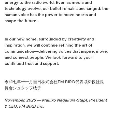
energy to the radio world. Even as media and 
technology evolve, our belief remains unchanged: the 
human voice has the power to move hearts and 
shape the future.
In our new home, surrounded by creativity and 
inspiration, we will continue refining the art of 
communication—delivering voices that inspire, move, 
and connect people. We look forward to your 
continued trust and support.
令和七年十一月吉日株式会社FM BIRD代表取締役社長　
長倉シュタッフ牧子
November, 2025 — Makiko Nagakura-Stapf, President 
& CEO, FM BIRD Inc.