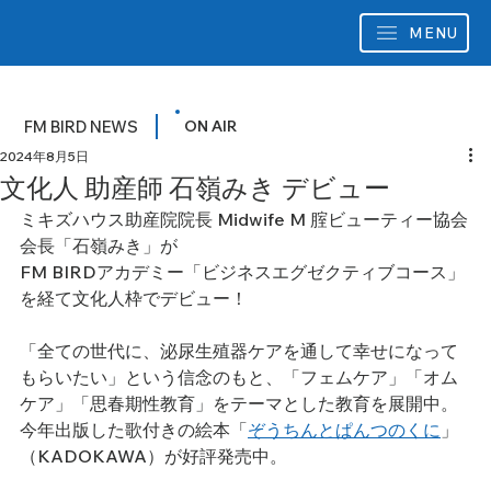
MENU
FM BIRD NEWS
ON AIR
2024年8月5日
文化人 助産師 石嶺みき デビュー
ミキズハウス助産院院長 Midwife M 腟ビューティー協会
会長「石嶺みき」が
FM BIRDアカデミー「ビジネスエグゼクティブコース」
を経て文化人枠でデビュー！
「全ての世代に、泌尿生殖器ケアを通して幸せになって
もらいたい」という信念のもと、「フェムケア」「オム
ケア」「思春期性教育」をテーマとした教育を展開中。
今年出版した歌付きの絵本「
ぞうちんとぱんつのくに
」
（KADOKAWA）が好評発売中。