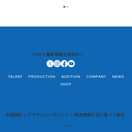
SNSで最新情報を発信中！
パーソナリティ基礎コース お申込み受け
TALENT
PRODUCTION
AUDITION
COMPANY
NEWS
付け開始！
SHOP
利用規約
|
プライバシーポリシー
|
特定商取引法に基づく表記
© FM BIRD INC.