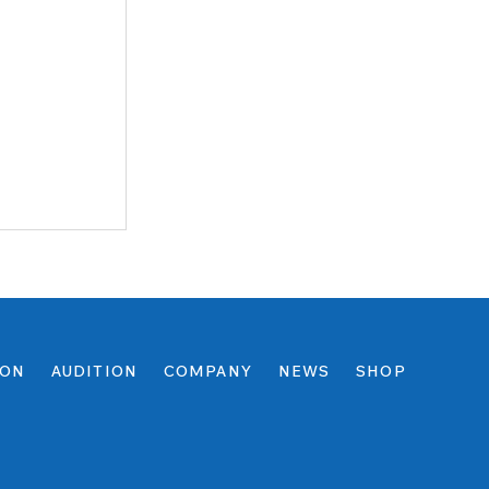
ION
AUDITION
COMPANY
NEWS
SHOP
アップイベン
es by