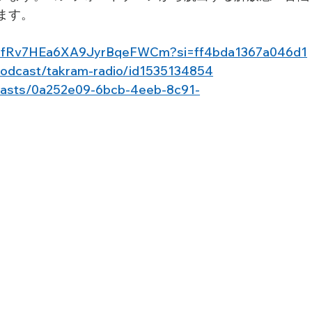
ます。
ow/2fRv7HEa6XA9JyrBqeFWCm?si=ff4bda1367a046d1
/podcast/takram-radio/id1535134854
dcasts/0a252e09-6bcb-4eeb-8c91-