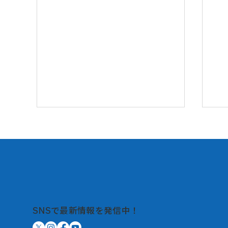
秀島史香 Amazon Music独占
【
SNSで最新情報を発信中！
配信ニュースポッドキャスト
開