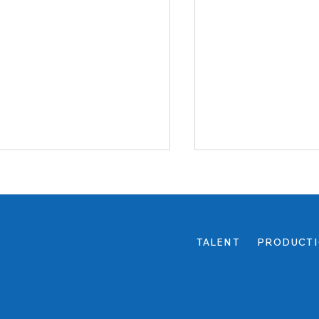
TALENT
PRODUCT
無料ウェビナー】受け付け
秀島史香 ポップ
始します。
ト「Summer Stori