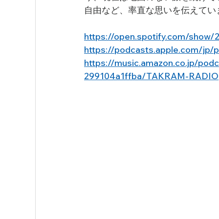
自由など、率直な思いを伝えてい
https://open.spotify.com/sh
https://podcasts.apple.com/jp
https://music.amazon.co.jp/po
299104a1ffba/TAKRAM-RADIO