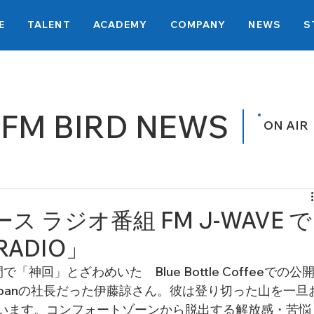
E
TALENT
ACADEMY
COMPANY
NEWS
S
FM BIRD NEWS
ON AIR
ース ラジオ番組 FM J-WAVE で
RADIO」
回」とざわめいた　Blue Bottle Coffeeでの公
ffee Japanの社長だった伊藤諒さん。彼は登り切った山を一旦
います。コンフォートゾーンから脱出する解放感・苦悩